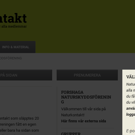
INFO & MATERIAL
DDSFÖRENING
 PÅ SIDAN
PRENUMERERA
VÄL
Natur
alla 
FORSHAGA
du få
NATURSKYDDSFÖRENIN
G
du vi
anvä
Välkommen till vår sida på
logga
Naturkontakt!
ontakt som släpptes 20
Här finns vår externa sida
reningen fått en egen
l eller bara ha sidan som
E-po
GRUPPER