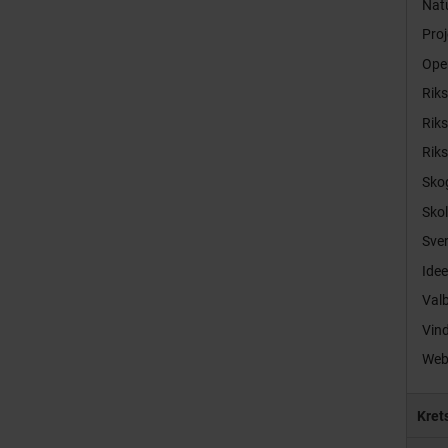
Natu
Proj
Ope
Rik
Rik
Rik
Sko
Sko
Sver
Idee
Val
Vind
Web
Kret