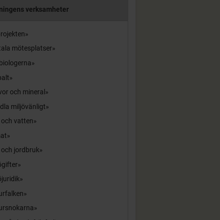
ningens verksamheter
rojekten
tala mötesplatser
biologerna
alt
or och mineral
la miljövänligt
 och vatten
mat
 och jordbruk
ögifter
öjuridik
urfalken
ursnokarna