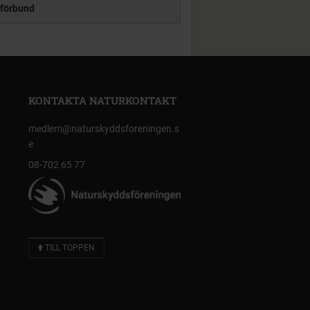
förbund
KONTAKTA NATURKONTAKT
medlem@naturskyddsforeningen.s
e
08-702 65 77
TILL TOPPEN