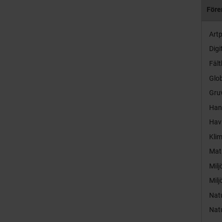
Före
Artp
Digi
Fält
Glob
Gruv
Hand
Hav
Kli
Mat
Milj
Milj
Nat
Nat