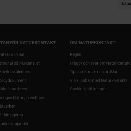
Läns
TANFÖR NATURKONTAKT
OM NATURKONTAKT
retsar och län
Regler
ersonal på rikskansliet
Frågor och svar om Naturkontakt
ktivitetskalendern
Tips om forum och artiklar
olicydokument
Vilka jobbar med Naturkontakt?
lobala partners
Cookie-inställningar
veriges Natur på webben
ätverken
ältbiologerna
tudiefrämjandet