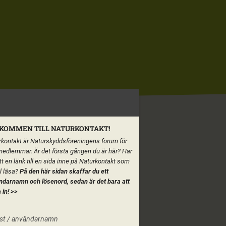
KOMMEN TILL NATURKONTAKT!
kontakt är Naturskyddsföreningens forum för
medlemmar. Är det första gången du är här? Har
tt en länk till en sida inne på Naturkontakt som
ll läsa?
På den här sidan skaffar du ett
ndarnamn och lösenord, sedan är det bara att
 in!
>>
st / användarnamn