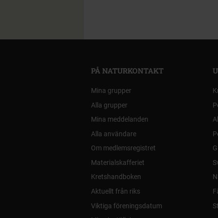
PÅ NATURKONTAKT
U
Mina grupper
K
Alla grupper
P
Mina meddelanden
A
Alla användare
P
Om medlemsregistret
G
Materialskafferiet
S
Kretshandboken
N
Aktuellt från riks
F
Viktiga föreningsdatum
S