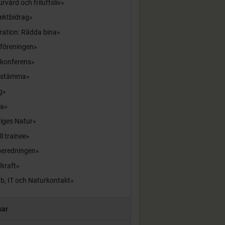
rvård och friluftsliv
ektbidrag
ration: Rädda bina
sföreningen
skonferens
sstämma
g
la
iges Natur
ll trainee
beredningen
kraft
b, IT och Naturkontakt
sar